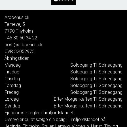
100.000 kr.
Arboehus.dk
Ternevej 5
7790
Thyholm
+45 30 50 34 22
post@arboehus.dk
CVR
32052975
Åbningstider
Mandag
Solopgang Til Solnedgang
Tirsdag
Solopgang Til Solnedgang
Onsdag
Solopgang Til Solnedgang
Torsdag
Solopgang Til Solnedgang
Fredag
Solopgang Til Solnedgang
Lørdag
Efter Morgenkaffen Til Solnedgang
Søndag
Efter Morgenkaffen Til Solnedgang
Ejendomsmægler i Limfjordslandet
Overvejer du at sælge din bolig i Limfjordslandet på
Jegindø, Thyholm, Struer, Lemvig, Vinderup, Hurup, Thy og