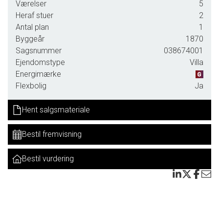
Værelser
5
hobbyprojekter. Ejendommen har gennemgået betydelige
Heraf stuer
2
renoveringer omkring 2014, hvor elinstallationer blev
Antal plan
1
opdateret, nye gulve blev lagt i værelserne samt dele af
Byggeår
1870
køkken-/alrummet. Der er installeret gulvvarme i
Sagsnummer
038674001
badeværelset, værelserne, gangen og en del af
Ejendomstype
Villa
køkken-/alrummet for ekstra komfort.
Energimærke
Selvom ejendommen allerede har fået en kærlig hånd,
Flexbolig
Ja
trænger den generelt til en opfriskning for at kunne fremstå
helt moderne. Taget er blevet skiftet til stålplader omkring
Hent salgsmateriale
2008, hvilket sikrer lang holdbarhed og minimal
vedligeholdelse. Pillefyret fra ca. 2014 og husets
Bestil fremvisning
brændeovn sørger for effektiv opvarmning året rundt.
Bestil vurdering
Udhusene byder på mange muligheder med blandt andet
en ældre autolift (uden garanti), perfekt til gør-det-selv
mekanikeren eller andre kreative projekter. Grunden på
3.518 m2 er åben med udsigt over markerne og inkluderer
en lille havedam samt kig fra grunden mod Limfjorden mod