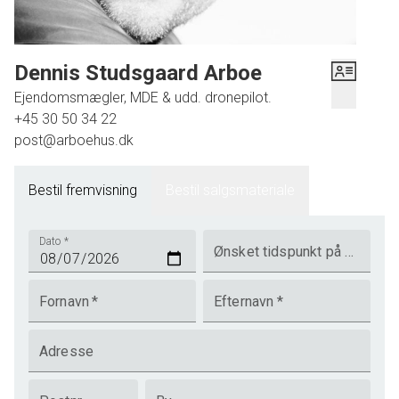
Dennis Studsgaard Arboe
Ejendomsmægler, MDE & udd. dronepilot.
+45 30 50 34 22
post@arboehus.dk
Bestil fremvisning
Bestil salgsmateriale
Dato
*
Ønsket tidspunkt på dagen
Fornavn
*
Efternavn
*
Adresse