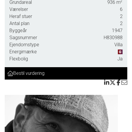
2
Grundareal
936
m
dette hjem rigelig plads til både familieaktiviteter og
Værelser
6
afslapning.
Heraf stuer
2
Indenfor finder du to stuer en-suite til hyggelige
Antal plan
2
sammenkomster eller stille aftener i opholdsafdelingen. Det
Byggeår
1947
hyggelige åbne spisekøkken indbyder til dagligdagens
Sagsnummer
H830988
kokkerering, hvor maden kan nydes ved det lille spisebord.
Ejendomstype
Villa
Ejendommen byder desuden på fire soverum, hvilket gør
Energimærke
den ideel for børnefamilier eller dem, der ønsker ekstra
Flexbolig
Ja
plads til gæster eller kontor. Badeværelset i stueplan er
praktisk placeret for nem adgang fra alle husets rum, mens
Bestil vurdering
toiletfaciliteterne på første sal sikrer bekvemmelighed for
hele familien. 1. salen opvarmes i øvrigt med elvarme.
Selvom villaen fremstår i stort set oprindelig stand, er de
fleste vinduer i stueplan og kælder skiftet for at sikre bedre
isolering og komfort. Husets murværk trænger dog til nogle
reparationer; fugerne har brug for opdatering, revner skal
udbedres, og bl.a. overliggerne viser tegn på rust inde i