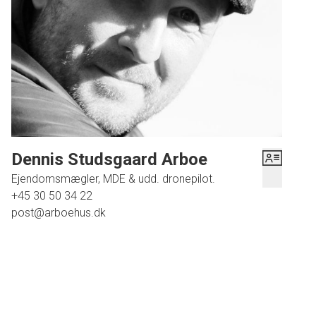
murværket – alt sammen projekter for den rette køber med
sans for detaljer.
Beliggenheden er god! Med kun små 350 meter til
vandkanten kan du nyde godt af de naturskønne
omgivelser ved Limfjorden hver eneste dag. Den
nærliggende badestrand tilbyder mulighed for afslappede
sommerdage ved vandet eller energiske gåture langs
kysten året rundt.
Dennis Studsgaard Arboe
Ejendomsmægler, MDE & udd. dronepilot.
+45 30 50 34 22
post@arboehus.dk