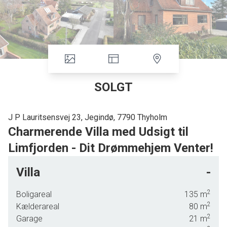
SOLGT
J P Lauritsensvej 23, Jegindø, 7790 Thyholm
Charmerende Villa med Udsigt til
Limfjorden - Dit Drømmehjem Venter!
Velkommen til denne charmerende villa, der emmer af
Villa
-
historie og karakter. Bygget i 1947, står ejendommen som
et nærmest tidløst eksempel på klassisk dansk arkitektur
2
Boligareal
135
m
med sine røde teglsten og det matchende røde tegltag.
2
Kælderareal
80
m
Med et boligareal på 135m2 fordelt over stueplan og første
2
Garage
21
m
sal + fuld kælder på 80m2 med direkte udgang, tilbyder