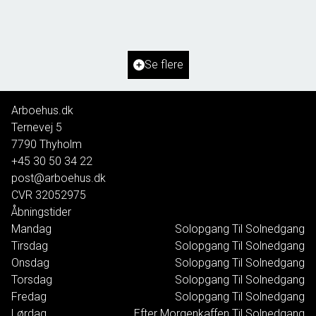
2
Grundareal
1.462
m
Ejendomstype
Fritidsgrund
Se flere
100.000 kr.
Arboehus.dk
Ternevej 5
7790
Thyholm
+45 30 50 34 22
post@arboehus.dk
CVR
32052975
Åbningstider
Mandag
Solopgang Til Solnedgang
Tirsdag
Solopgang Til Solnedgang
Onsdag
Solopgang Til Solnedgang
Torsdag
Solopgang Til Solnedgang
Fredag
Solopgang Til Solnedgang
Lørdag
Efter Morgenkaffen Til Solnedgang