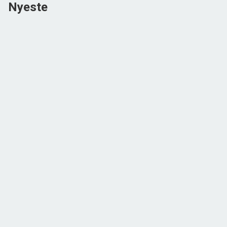
Nyeste
NYHED
Vestergade 4, Hvidbjerg,
7790 Thyholm
2
Boligareal
145
m